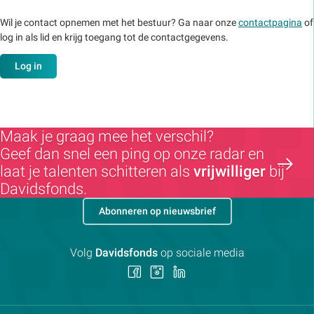
Wil je contact opnemen met het bestuur? Ga naar onze
contactpagina
of
log in als lid en krijg toegang tot de contactgegevens.
Log in
Maak je graag mee het verschil?
Geef dan snel een ping op onze radar en
laat je talenten schitteren als
vrijwilliger
bij
Davidsfonds.
Abonneren op nieuwsbrief
Volg
Davidsfonds
op sociale media
Volg
Volg
Volg
ons
ons
ons
op
op
op
Facebook
Instagram
LinkedIn