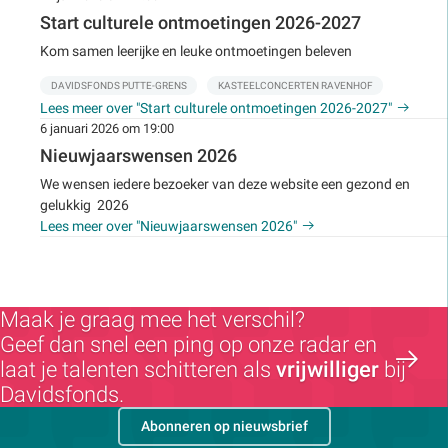
Start culturele ontmoetingen 2026-2027
Kom samen leerijke en leuke ontmoetingen beleven
DAVIDSFONDS PUTTE-GRENS
KASTEELCONCERTEN RAVENHOF
Lees meer over "Start culturele ontmoetingen 2026-2027"
6 januari 2026 om 19:00
Nieuwjaarswensen 2026
We wensen iedere bezoeker van deze website een gezond en
gelukkig 2026
Lees meer over "Nieuwjaarswensen 2026"
Maak je graag mee het verschil?
Geef dan snel een ping op onze radar en
laat je talenten schitteren als
vrijwilliger
bij
Davidsfonds.
Abonneren op nieuwsbrief