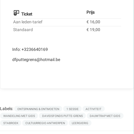
Prijs
Ticket
Aan leden-tarief
€ 16,00
Standaard
€ 19,00
Info: +3236640169
dfputtegrens@hotmail.be
Labels:
ONTSPANNING & ONTMOETEN
1 SESSIE
ACTIVITEIT
WANDELING MET GIDS
DAVIDSFONDS PUTTE-GRENS
DAUWTRAP MET GIDS
STABROEK
CULTUURREGIO ANTWERPEN
LEERGIERIG