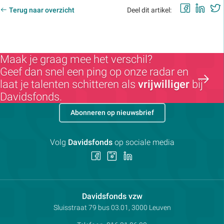
Faceb
Lin
Terug naar overzicht
Deel dit artikel:
Maak je graag mee het verschil?
Geef dan snel een ping op onze radar en
laat je talenten schitteren als
vrijwilliger
bij
Davidsfonds.
Abonneren op nieuwsbrief
Volg
Davidsfonds
op sociale media
Volg
Volg
Volg
ons
ons
ons
op
op
op
Facebook
Instagram
LinkedIn
Contactpersoon:
Davidsfonds vzw
Adres:
Sluisstraat 79
bus 03.01, 3000
Leuven