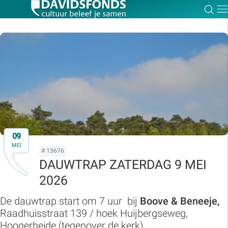
Zoe
Dir
Zoek:
Zoeken
09
MEI
# 13676
DAUWTRAP ZATERDAG 9 MEI
2026
De dauwtrap start om 7 uur bij
Boove & Beneeje,
Raadhuisstraat 139 / hoek Huijbergseweg,
Hoogerheide (tegenover de kerk)