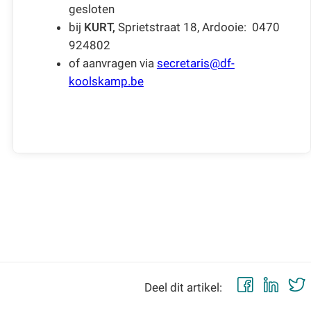
gesloten
bij
KURT,
Sprietstraat 18, Ardooie: 0470
924802
of aanvragen via
secretaris@df-
koolskamp.be
Faceb
Lin
Deel dit artikel: