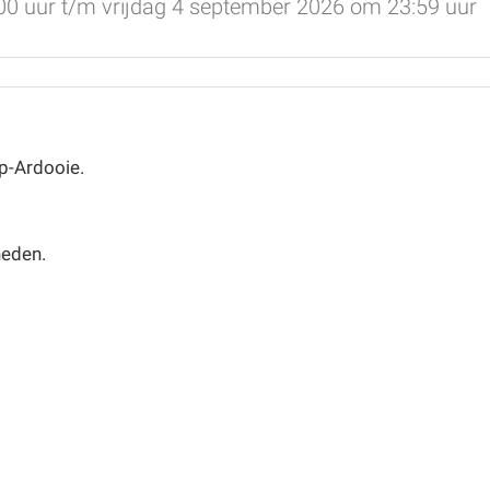
00 uur t/m vrijdag 4 september 2026 om 23:59 uur
p-Ardooie.
heden.