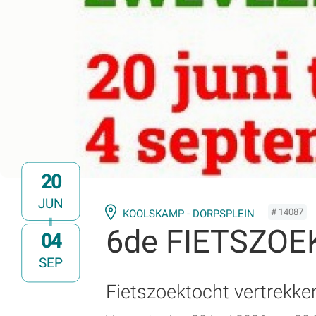
20
JUN
# 14087
KOOLSKAMP - DORPSPLEIN
6de FIETSZO
04
t/m
SEP
Fietszoektocht vertrekk