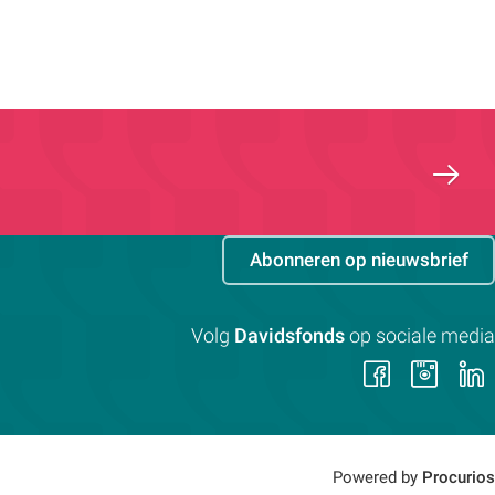
Abonneren op nieuwsbrief
Volg
Davidsfonds
op sociale media
Volg
Vol
ons
on
op
op
Faceb
Ins
Powered by
Procurios