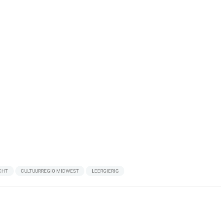
CHT
CULTUURREGIO MIDWEST
LEERGIERIG